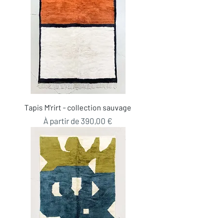
Tapis M'rirt - collection sauvage
Prix promotionnel
À partir de
390,00 €