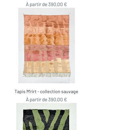
Prix promotionnel
À partir de
390,00 €
Tapis M'rirt - collection sauvage
Prix promotionnel
À partir de
390,00 €