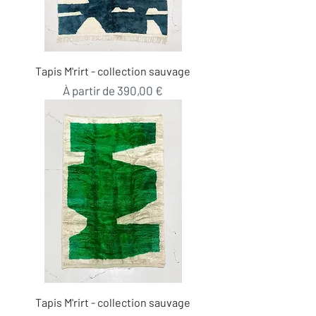
Tapis M'rirt - collection sauvage
Prix promotionnel
À partir de
390,00 €
Tapis M'rirt - collection sauvage