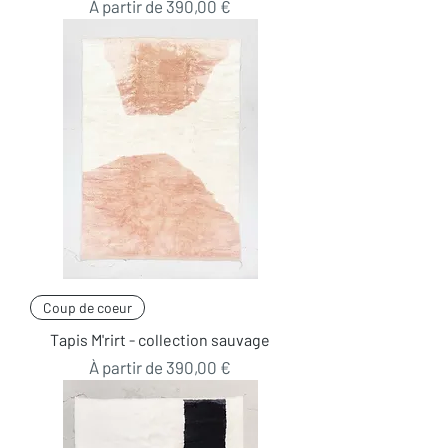
Prix promotionnel
À partir de
390,00 €
Coup de coeur
Tapis M'rirt - collection sauvage
Prix promotionnel
À partir de
390,00 €