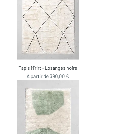
Tapis M'rirt - Losanges noirs
Prix promotionnel
À partir de
390,00 €