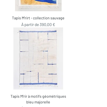
Tapis M'rirt - collection sauvage
Prix promotionnel
À partir de
390,00 €
Tapis M'rir à motifs géométriques
bleu majorelle