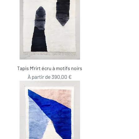
Tapis M'rirt écru à motifs noirs
Prix promotionnel
À partir de
390,00 €