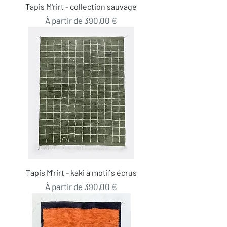
Tapis M'rirt - collection sauvage
Prix promotionnel
À partir de
390,00 €
Tapis M'rirt - kaki à motifs écrus
Prix promotionnel
À partir de
390,00 €