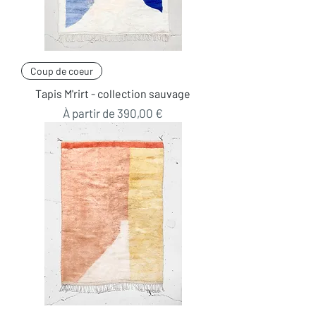
Coup de coeur
Tapis M'rirt - collection sauvage
Prix promotionnel
À partir de
390,00 €