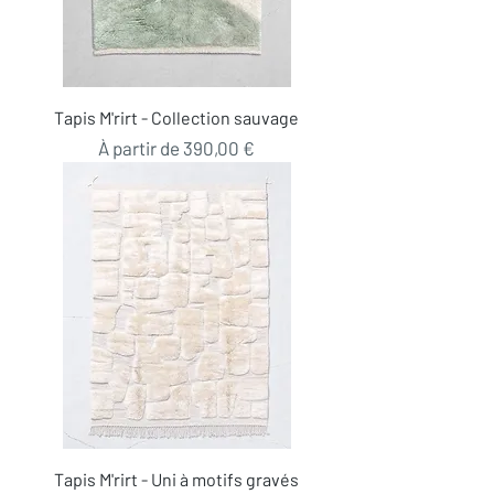
Tapis M'rirt - Collection sauvage
Prix promotionnel
À partir de
390,00 €
Tapis M'rirt - Uni à motifs gravés