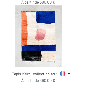
Prix promotionnel
À partir de
390,00 €
Tapis M'rirt - collection sauvage
Prix promotionnel
À partir de
390,00 €