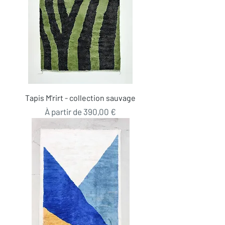
Tapis M'rirt - collection sauvage
Prix promotionnel
À partir de
390,00 €