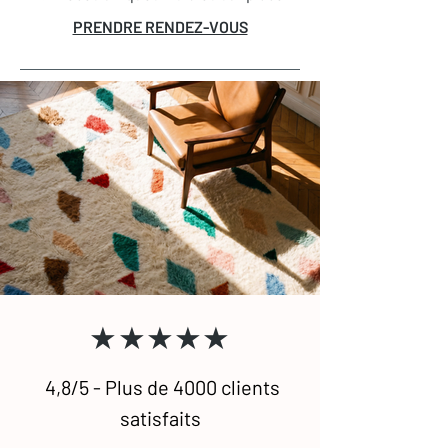
immédiatement confort et caractère à
PRENDRE RENDEZ-VOUS
votre intérieur. Parfaits dans un salon
pour une ambiance cosy ou dans une
chambre pour un réveil tout en
douceur, les tapis Beni Ouarain
s’adaptent à tous les espaces.
Traditionnellement noirs et blancs avec
des motifs graphiques minimalistes,
ils existent aussi aujourd’hui dans des
versions unies ou colorées, pour
s’intégrer à tous les styles de
décoration, du plus épuré au plus
audacieux.
★★★★★
4,8/5 - Plus de 4000 clients
satisfaits