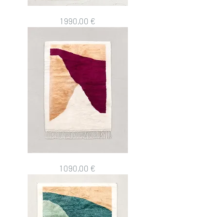
Tapis
Prix
1 990,00 €
berbère
M'rirt
3x2,03m
Tapis
Prix
1 090,00 €
berbère
M'rirt
2,51x1,52m