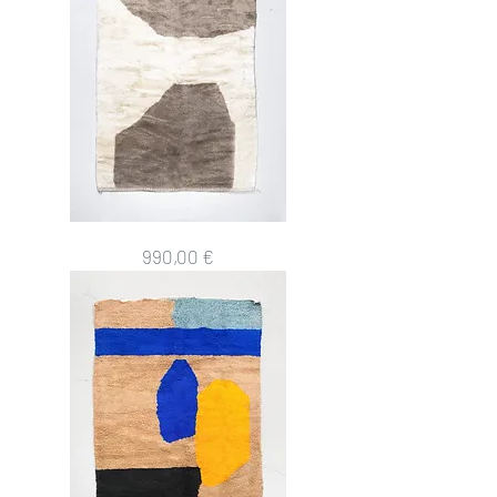
1,54x1,10m
Tapis
Prix
990,00 €
berbère
M'rirt
écru
à
motifs
ficelle
2,51x1,53m