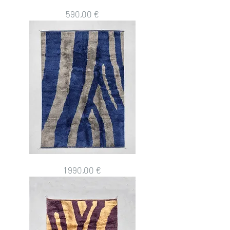
Tapis
Prix
590,00 €
berbère
M'rirt
1,52x1,07m
Tapis
Prix
1 990,00 €
berbère
M'rirt
2,97x2,02m