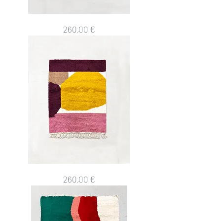
Tapis
Prix
260,00 €
berbère
Beni
Ouarain
coloré
1,59x1,13m
Tapis
Prix
260,00 €
berbère
Beni
Ouarain
coloré
1,43x1,04m