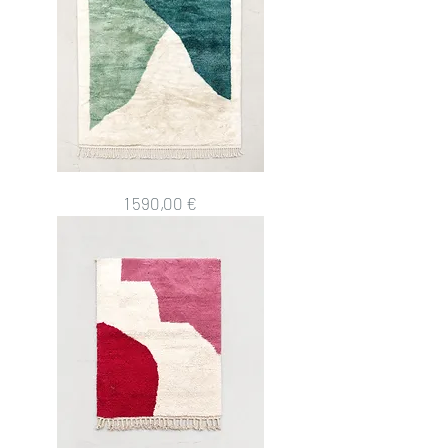
Tapis
Prix
1 590,00 €
berbère
M'rirt
3,09x2,05m