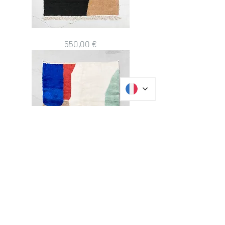
Tapis
Prix
550,00 €
berbère
Beni
Ouarain
marron
à
motifs
colorés
2,43x1,59m
Tapis
Prix
1 490,00 €
berbère
M'rirt
à
aplats
colorés
2,77x1,78m