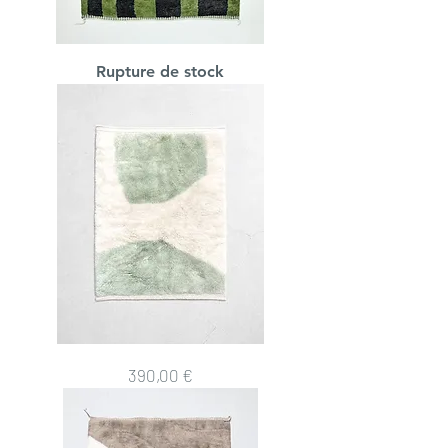
Tapis
Rupture de stock
M'rirt
2,54x1,57m
Tapis
Prix
390,00 €
berbère
M'rirt
écru
à
motifs
vert
menthe