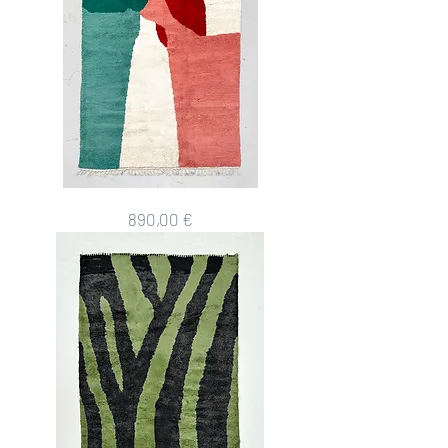
Tapis
Prix
890,00 €
berbère
Beni
Ouarain
à
aplats
colorés
2,80x2,04m