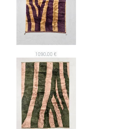
Tapis
Prix
1 090,00 €
berbère
M'rirt
2x1,53m