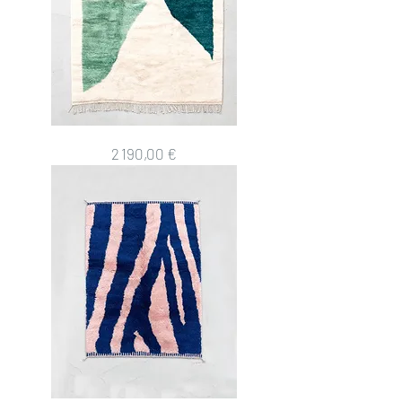
Tapis
Prix
2 190,00 €
berbère
M'rirt
3,40x2,49m