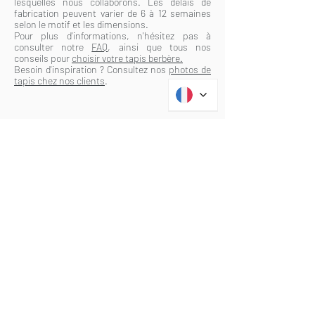
lesquelles nous collaborons. Les délais de
fabrication peuvent varier de 6 à 12 semaines
selon le motif et les dimensions.
Pour plus d'informations, n'hésitez pas à
consulter notre
FAQ
, ainsi que tous nos
conseils pour
choisir votre tapis berbère.
Besoin d'inspiration ? Consultez nos
photos de
tapis chez nos clients
.
Inspirez vous des intérieurs de
nos clients !
Découvrez nos tapis chez nos clients
,
inspirez-vous et trouvez le tapis qui
conviendra le mieux à votre intérieur !