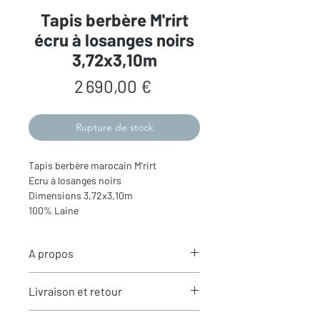
Tapis berbère M'rirt
écru à losanges noirs
3,72x3,10m
Prix
2 690,00 €
Rupture de stock
Tapis berbère marocain M'rirt
Ecru à losanges noirs
Dimensions 3,72x3,10m
100% Laine
A propos
Les tapis berbères M’rirt - le haut de
Livraison et retour
gamme
Tous les tapis sont actuellement en