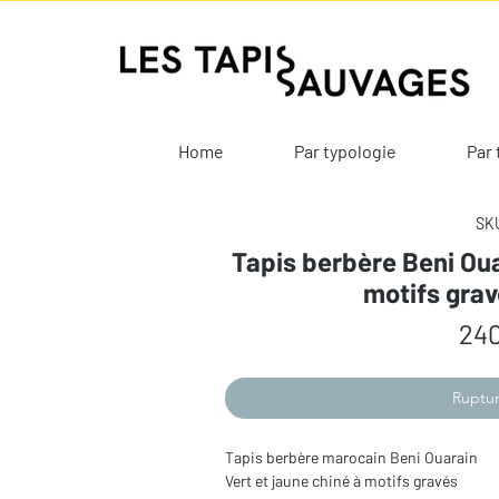
Home
Par typologie
Par 
SKU
Tapis berbère Beni Oua
motifs gra
240
Ruptur
Tapis berbère marocain Beni Ouarain
Vert et jaune chiné à motifs gravés