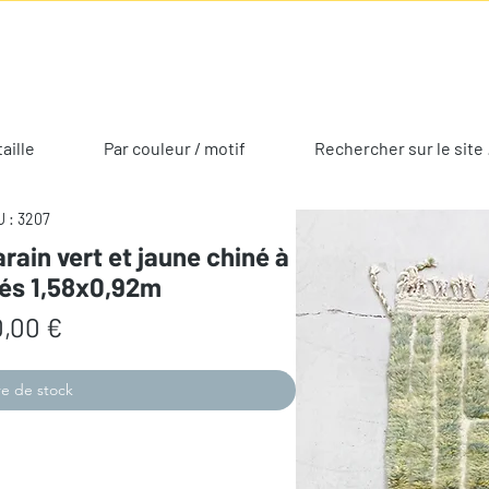
taille
Par couleur / motif
Rechercher sur le site 
 : 3207
rain vert et jaune chiné à
vés 1,58x0,92m
Prix
,00 €
e de stock