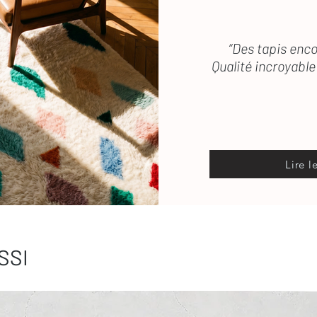
“Des tapis enco
Qualité incroyable 
Lire l
SSI