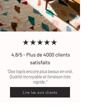
astuces d’entretien
pour les tapis en
pris en charge.
laine.
Pour toute question, n'hésitez pas à
consulter notre
FAQ
ou à
nous
contacter
.
★★★★★
4,8/5 - Plus de 4000 clients
satisfaits
“Des tapis encore plus beaux en vrai.
Qualité incroyable et livraison très
rapide.”
Lire les avis clients