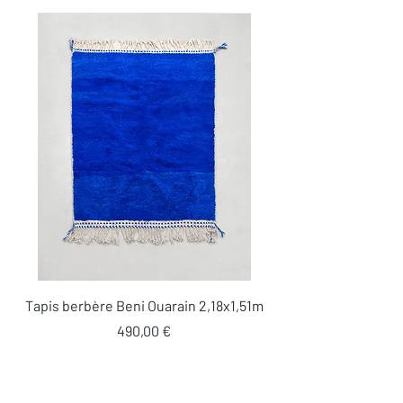
Tapis berbère Beni Ouarain 2,18x1,51m
Prix
490,00 €