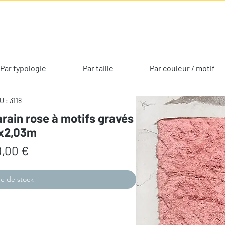
Par typologie
Par taille
Par couleur / motif
U : 3118
rain rose à motifs gravés
0x2,03m
Prix
,00 €
e de stock