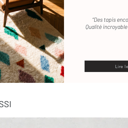
“Des tapis enco
Qualité incroyable 
Lire l
SSI