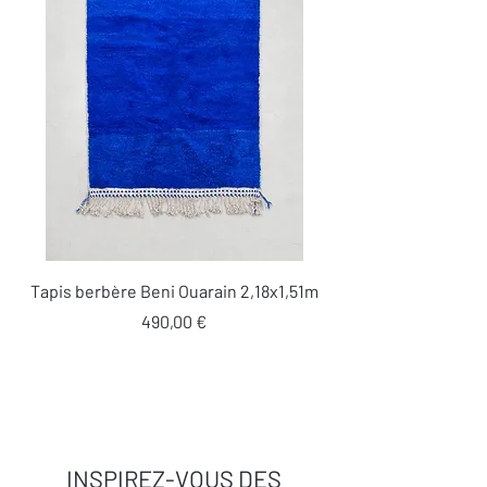
Tapis berbère Beni Ouarain 2,18x1,51m
Prix
490,00 €
INSPIREZ-VOUS DES