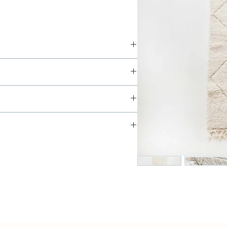
ix de la tradition et de l'intemporel
sés dans le Haut-Atlas marocain à l’origine
Beni Ouarain sont des tapis très épais et
k à Paris et sont expédiés en 24h via
aine de moutons. Pour en savoir plus sur les
ers la France sont de 24 à 48h, vers
ni Ouarain,
consultez nos pages dédiées.
es destinations, le délai d'acheminement est
vous le meilleur des tapis berbères
(tapis neufs et anciens) Pour l'entretien
artisanalement au Maroc à partir de laine de
andons le passage de votre aspirateur sans
nnels. Ces produits étant artisanaux, des
), la brosse risquant de ratisser le tapis et
 consultez notre page dédiée.
ls sont les délais de livraison ? Comment
ent être présentes et sont mentionnées si
s de la laine.
ponses à vos questions se trouvent
 stock à Paris (France), il n’y a donc aucun
ésitez pas à
nous contacter
elon le calibrage de votre écran, nos tapis
de sécher la tâche au maximum et au plus
s dans l’Union Européenne. Pour les envois
lumière du jour. Chaque tapis est
er l'excédent sur le dessus et le dessous du
ppliquer. N’hésitez pas à nous contacter
 fidèle des couleurs se trouve dans
 dès que possible et uniquement à l'eau
sur ce point.
N'hésitez pas à
nous contacter
si vous
 savon de Marseille ou de la lessive douce.,
pplémentaires de certains de nos tapis.
 Cette opération peut être répétée jusqu'à
9095)