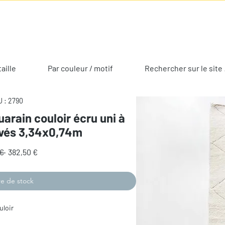
taille
Par couleur / motif
Rechercher sur le site 
 : 2790
arain couloir écru uni à
avés 3,34x0,74m
Prix
Prix
€ 
382,50 €
original
promotionnel
e de stock
uloir