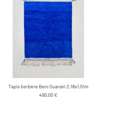
Tapis berbère Beni Ouarain 2,18x1,51m
Prix
490,00 €