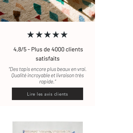
artisanalement, il peut arriver qu'un
tapis ait un défaut qui ait échappé à
notre vigilance. Si le tapis est
défectueux ou encore abîmé durant le
transport, les frais de retour seront
★★★★★
pris en charge.
4,8/5 - Plus de 4000 clients
satisfaits
“Des tapis encore plus beaux en vrai.
Qualité incroyable et livraison très
rapide.”
Lire les avis clients