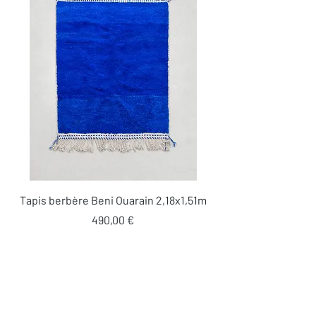
Tapis berbère Beni Ouarain 2,18x1,51m
Prix
490,00 €