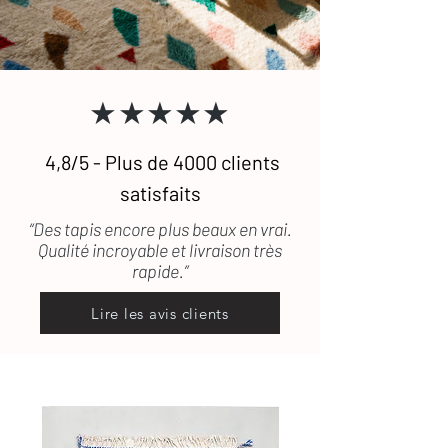
tapis ait un défaut qui ait échappé à
notre vigilance. Si le tapis est
défectueux ou encore abîmé durant le
transport, les frais de retour seront
★★★★★
pris en charge.
4,8/5 - Plus de 4000 clients
satisfaits
“Des tapis encore plus beaux en vrai.
Qualité incroyable et livraison très
rapide.”
Lire les avis clients