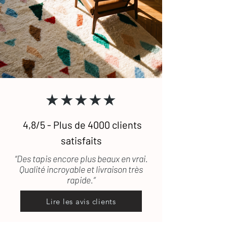
N'hésitez pas à
nous contacte
r si vous
transport, les frais de retour seront
souhaitez recevoir des photographies
pris en charge.
supplémentaires de certains de nos
Pour toute question, n'hésitez pas à
tapis. (lestapissauvages@gmail.com /
consulter notre FAQ
ou à
nous
0634789095)
contacter.
★★★★★
4,8/5 - Plus de 4000 clients
satisfaits
“Des tapis encore plus beaux en vrai.
Qualité incroyable et livraison très
rapide.”
Lire les avis clients