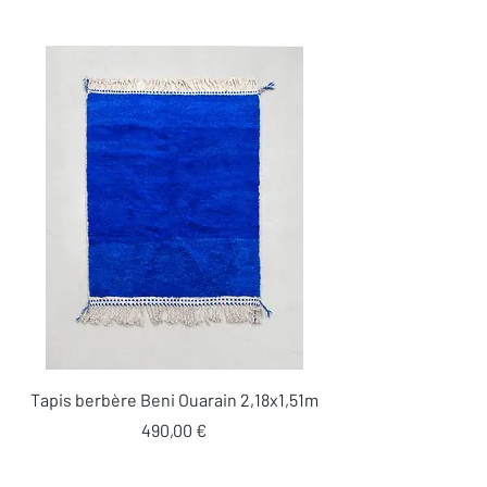
Tapis berbère Beni Ouarain 2,18x1,51m
Prix
490,00 €