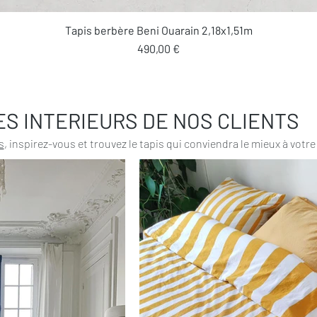
Aperçu rapide
Tapis berbère Beni Ouarain 2,18x1,51m
Prix
490,00 €
ES INTERIEURS DE NOS CLIENTS
s
, inspirez-vous et trouvez le tapis qui conviendra le mieux à votre 