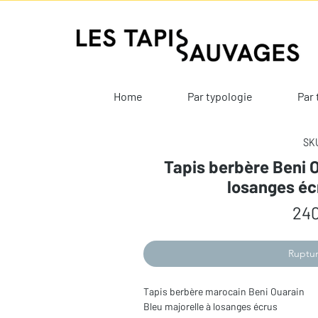
Home
Par typologie
Par 
SKU
Tapis berbère Beni O
losanges éc
240
Ruptur
Tapis berbère marocain Beni Ouarain
Bleu majorelle à losanges écrus