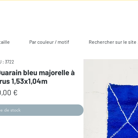
taille
Par couleur / motif
Rechercher sur le site 
 : 3722
uarain bleu majorelle à
rus 1,53x1,04m
Prix
,00 €
e de stock