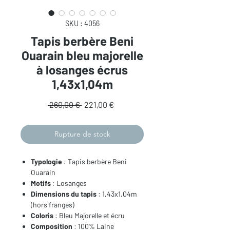
SKU : 4056
Tapis berbère Beni
Ouarain bleu majorelle
à losanges écrus
1,43x1,04m
Prix
Prix
 260,00 € 
221,00 €
original
promotionnel
Rupture de stock
Typologie
: Tapis berbère Beni
Ouarain
Motifs
: Losanges
Dimensions du tapis
: 1,43x1,04m
(hors franges)
Coloris
: Bleu Majorelle et écru
Composition
: 100% Laine