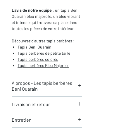
L'avis de notre équipe
: un tapis Beni
Ouarain bleu majorelle, un bleu vibrant
et intense qui trouvera sa place dans
toutes les pièces de votre intérieur
Découvrez d'autres tapis berbères :
Tapis Beni Ouarain
Tapis berbères de
petite taille
Tapis berbères colorés
Tapis berbères Bleu Majorelle
A propos - Les tapis berbères
Beni Ouarain
Les tapis berbères
Beni Ouarain
sont
Livraison et retour
tissés dans le Haut-Atlas marocain à
l’origine par une tribu berbère du même
Tous les tapis sont actuellement en
nom. Les
Beni Ouarain
sont des tapis
Entretien
stock à Paris et sont expédiés en 24h
très épais et moelleux, avec une
via Chronopost. Les délais
hauteur de laine selon les tapis entre
Vos tapis sont livrés propres et