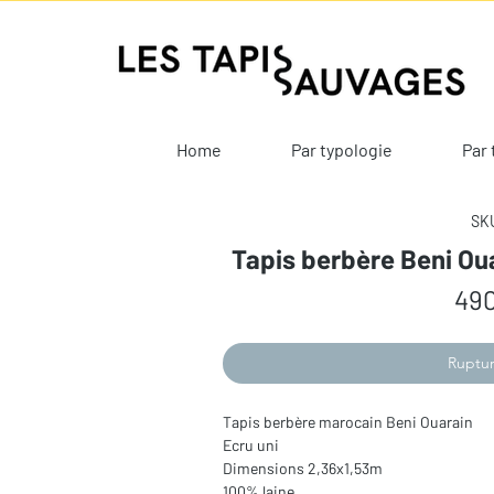
Home
Par typologie
Par 
SKU
Tapis berbère Beni Ou
490
Ruptur
Tapis berbère marocain Beni Ouarain
Ecru uni
Dimensions 2,36x1,53m
100% laine