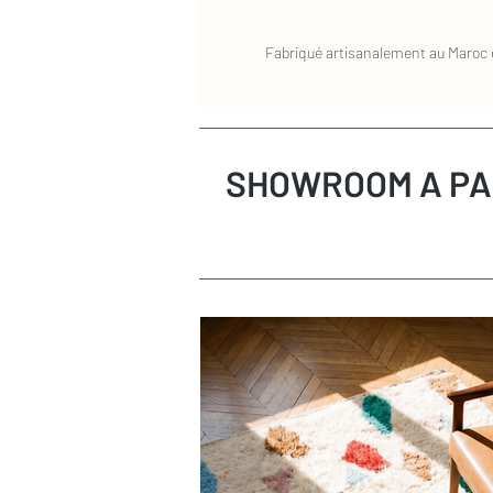
Pour un nettoyage occasionnel en profo
de préférence dans son emballage d'origin
votre pressing qui confiera votre tapis p
retours sont à la charge de l'acheteur. D
spécialisé dans le nettoyage des tapis. L
Fabriqué artisanalement au Maroc e
remboursé sous 72h.
mètre carré. N'hésitez pas à nous conta
conseillions un prestataire.
S'agissant d'objets fabriqués artisanaleme
qui ait échappé à notre vigilance. Si le 
transport, les frais de retour seront pris
SHOWROOM A PA