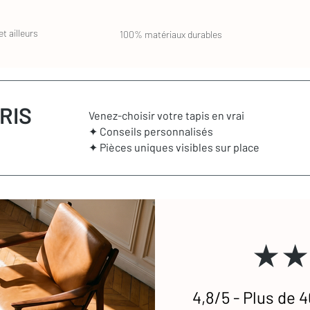
ndeur, vous pouvez vous rapprocher de
e, sans avoir été utilisé. Les frais de port
ar son intermédiaire à un prestataire
ès réception de votre tapis, celui-ci vous sera
e coût de ce type de nettoyage se calcule au
t ailleurs
100% matériaux durables
cter si vous souhaitez que nous vous
nt, il peut arriver qu'un tapis ait un défaut
tapis est défectueux ou encore abîmé durant le
 en charge.
RIS
Venez-choisir votre tapis en vrai
✦ Conseils personnalisés
✦ Pièces uniques visibles sur place
★★
4,8/5 - Plus de 4