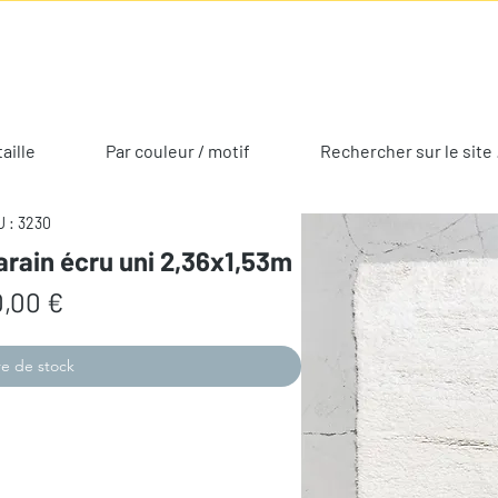
taille
Par couleur / motif
Rechercher sur le site 
 : 3230
arain écru uni 2,36x1,53m
Prix
,00 €
e de stock