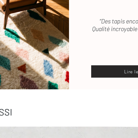
“Des tapis enco
Qualité incroyable 
Lire l
SSI