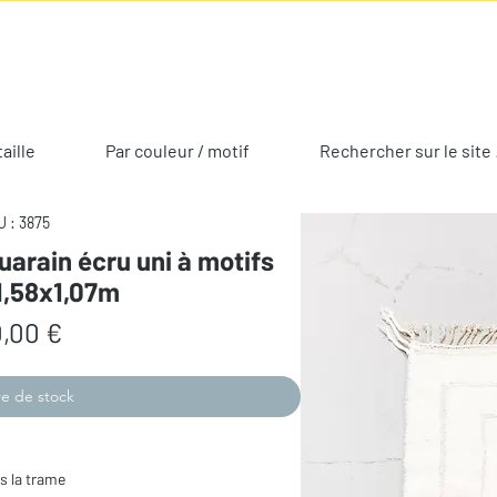
taille
Par couleur / motif
Rechercher sur le site 
 : 3875
uarain écru uni à motifs
1,58x1,07m
Prix
,00 €
e de stock
s la trame