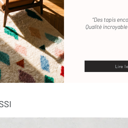
“Des tapis enco
Qualité incroyable 
Lire l
SSI