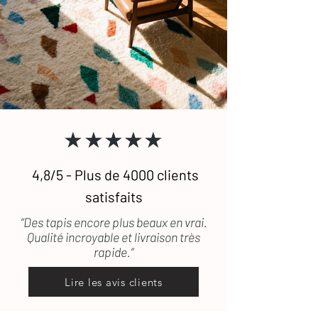
N'hésitez pas à
nous contacte
r si vous
transport, les frais de retour seront
souhaitez recevoir des photographies
pris en charge.
supplémentaires de certains de nos
Pour toute question, n'hésitez pas à
tapis. (lestapissauvages@gmail.com /
consulter notre FAQ
ou à
nous
0634789095)
contacter.
★★★★★
4,8/5 - Plus de 4000 clients
satisfaits
“Des tapis encore plus beaux en vrai.
Qualité incroyable et livraison très
rapide.”
Lire les avis clients