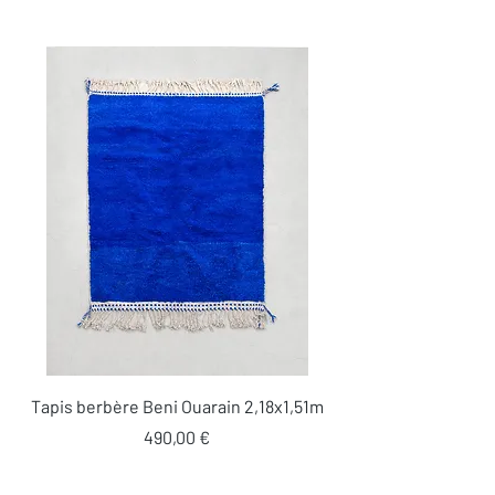
Tapis berbère Beni Ouarain 2,18x1,51m
Prix
490,00 €