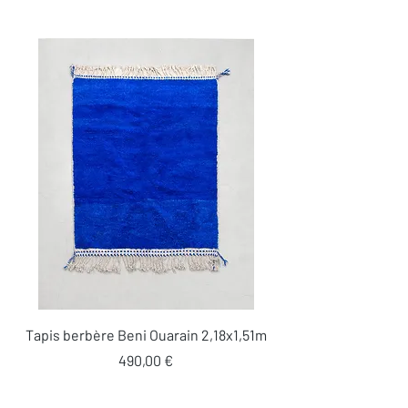
Tapis berbère Beni Ouarain 2,18x1,51m
Prix
490,00 €