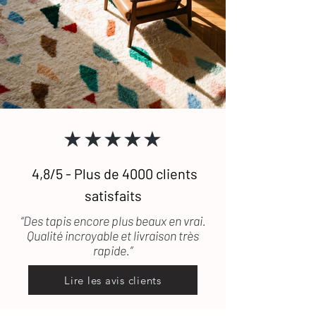
N'hésitez pas à
nous contacte
r si vous
transport, les frais de retour seront
souhaitez recevoir des photographies
pris en charge.
supplémentaires de certains de nos
Pour toute question, n'hésitez pas à
tapis. (lestapissauvages@gmail.com /
consulter notre FAQ
ou à
nous
0634789095)
contacter.
★★★★★
4,8/5 - Plus de 4000 clients
satisfaits
“Des tapis encore plus beaux en vrai.
Qualité incroyable et livraison très
rapide.”
Lire les avis clients