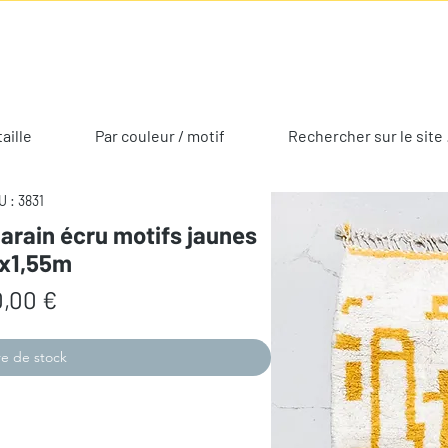
taille
Par couleur / motif
Rechercher sur le site 
 : 3831
arain écru motifs jaunes
3x1,55m
Prix
,00 €
e de stock