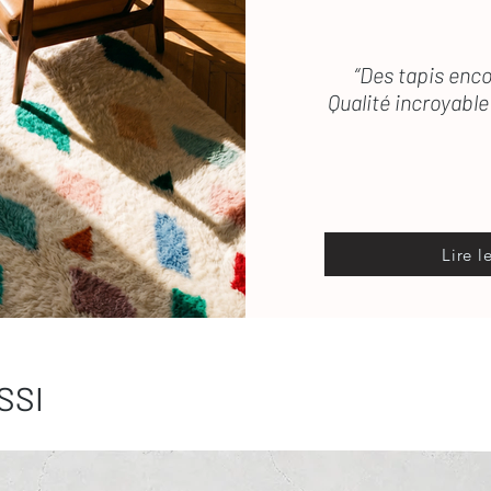
“Des tapis enco
Qualité incroyable 
Lire l
SSI