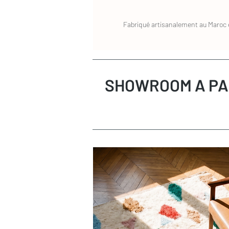
un prestataire.
Pour toute question, n'hésitez pas à co
Fabriqué artisanalement au Maroc e
SHOWROOM A PA