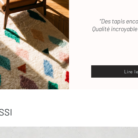
“Des tapis enco
Qualité incroyable 
Lire l
SSI