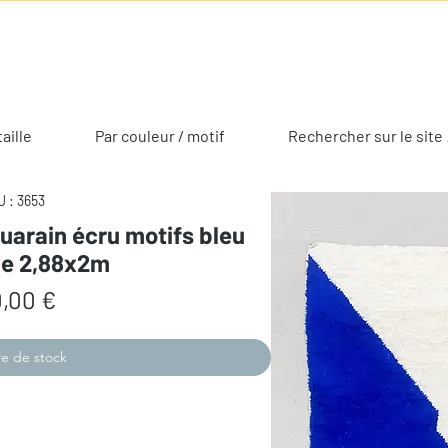
taille
Par couleur / motif
Rechercher sur le site 
 : 3653
uarain écru motifs bleu
le 2,88x2m
Prix
,00 €
e de stock