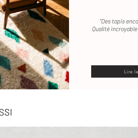
“Des tapis enco
Qualité incroyable 
Lire l
SSI