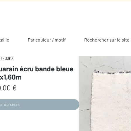
taille
Par couleur / motif
Rechercher sur le site 
 : 3303
uarain écru bande bleue
3x1,60m
Prix
,00 €
e de stock