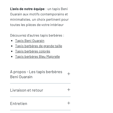
L'avis de notre équipe
: un tapis Beni
Ouarain aux motifs contemporains et
minimalistes, un choix pertinent pour
toutes les pièces de votre intérieur
Découvrez d'autres tapis berbères :
Tapis Beni Ouarain
Tapis berbères de
grande taille
Tapis berbères colorés
Tapis berbères Bleu Majorelle
A propos - Les tapis berbères
Beni Ouarain
Les tapis berbères
Beni Ouarain
sont
Livraison et retour
tissés dans le Haut-Atlas marocain à
l’origine par une tribu berbère du même
Tous les tapis sont actuellement en
nom. Les
Beni Ouarain
sont des tapis
Entretien
stock à Paris et sont expédiés en 24h
très épais et moelleux, avec une
via Chronopost. Les délais
hauteur de laine selon les tapis entre
Vos tapis sont livrés propres et