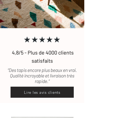
nous vous conseillions un prestataire.
S'agissant d'objets fabriqués
artisanalement, il peut arriver qu'un
tapis ait un défaut qui ait échappé à
notre vigilance. Si le tapis est
défectueux ou encore abîmé durant le
transport, les frais de retour seront
★★★★★
pris en charge.
4,8/5 - Plus de 4000 clients
satisfaits
“Des tapis encore plus beaux en vrai.
Qualité incroyable et livraison très
rapide.”
Lire les avis clients