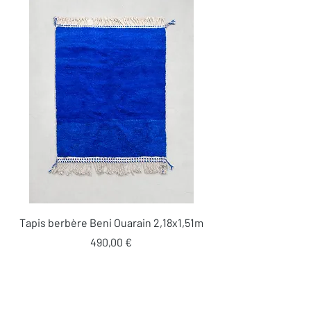
Tapis berbère Beni Ouarain 2,18x1,51m
Prix
490,00 €