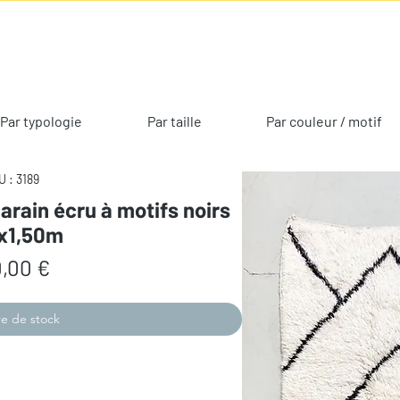
Par typologie
Par taille
Par couleur / motif
 : 3189
arain écru à motifs noirs
3x1,50m
Prix
,00 €
e de stock