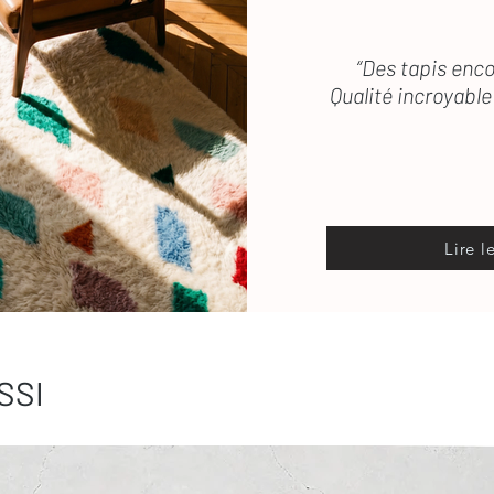
“Des tapis enco
Qualité incroyable 
Lire l
SSI