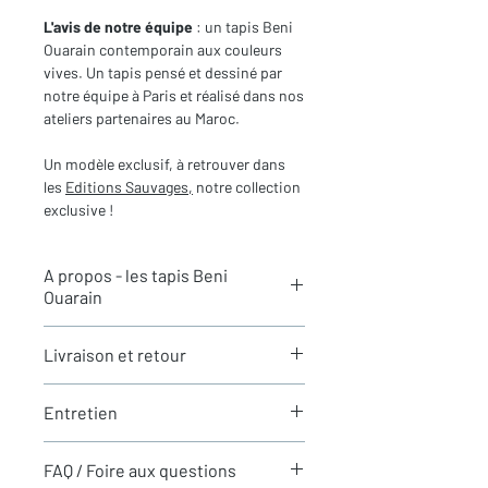
L'avis de notre équipe
: un tapis Beni
Ouarain contemporain aux couleurs
vives. Un tapis pensé et dessiné par
notre équipe à Paris et réalisé dans nos
ateliers partenaires au Maroc.
Un modèle exclusif, à retrouver dans
les
Editions Sauvages,
notre collection
exclusive !
A propos - les tapis Beni
Ouarain
Les tapis berbères Beni Ouarain - le
Livraison et retour
choix de la tradition et de l'intemporel
Tous les tapis sont actuellement en
Les tapis berbères
Beni Ouarain
sont
Entretien
stock à Paris et sont expédiés en 24h
tissés dans le Haut-Atlas marocain à
via Chronopost. Les délais
l’origine par une tribu berbère du même
Vos tapis sont livrés propres et
d'acheminement vers la France sont de
FAQ / Foire aux questions
nom. Les
Beni Ouarain
sont des tapis
nettoyés (tapis neufs et anciens) Pour
24 à 48h, vers l'Europe de 3 à 4 jours.