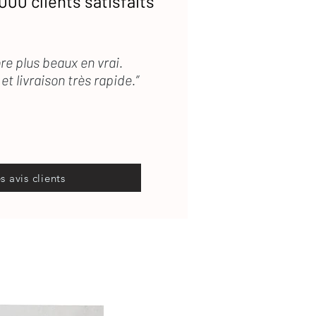
000 clients satisfaits
re plus beaux en vrai.
et livraison très rapide.”
es avis clients