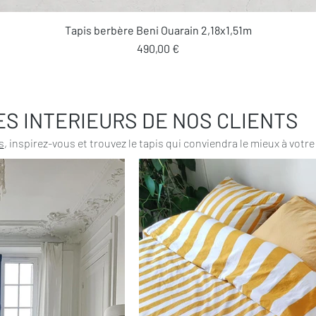
Aperçu rapide
Tapis berbère Beni Ouarain 2,18x1,51m
Prix
490,00 €
ES INTERIEURS DE NOS CLIENTS
s
, inspirez-vous et trouvez le tapis qui conviendra le mieux à votre 