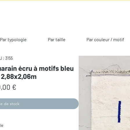
Par typologie
Par taille
Par couleur / motif
 : 3155
arain écru à motifs bleu
e 2,88x2,06m
Prix
,00 €
e de stock
le