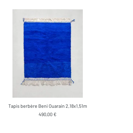
Tapis berbère Beni Ouarain 2,18x1,51m
Prix
490,00 €