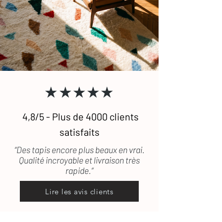
remboursé sous 72h.
nous contacter si vous souhaitez que
nous vous conseillions un prestataire.
S'agissant d'objets fabriqués
artisanalement, il peut arriver qu'un
tapis ait un défaut qui ait échappé à
notre vigilance. Si le tapis est
défectueux ou encore abîmé durant le
transport, les frais de retour seront
★★★★★
pris en charge.
4,8/5 - Plus de 4000 clients
satisfaits
“Des tapis encore plus beaux en vrai.
Qualité incroyable et livraison très
rapide.”
Lire les avis clients