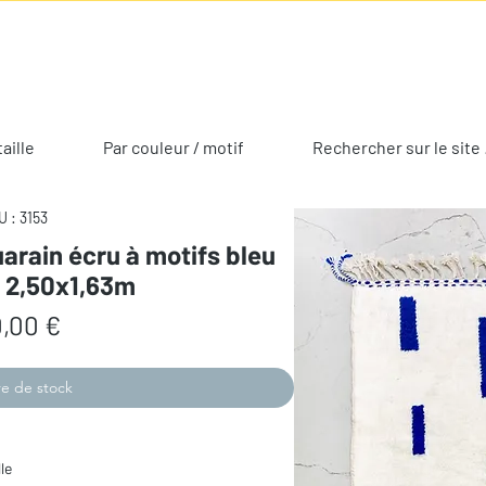
taille
Par couleur / motif
Rechercher sur le site 
 : 3153
arain écru à motifs bleu
e 2,50x1,63m
Prix
,00 €
e de stock
le