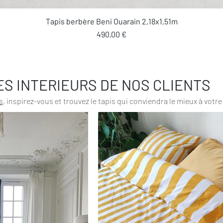
Aperçu rapide
Tapis berbère Beni Ouarain 2,18x1,51m
Prix
490,00 €
ES INTERIEURS DE NOS CLIENTS
s
, inspirez-vous et trouvez le tapis qui conviendra le mieux à votre 