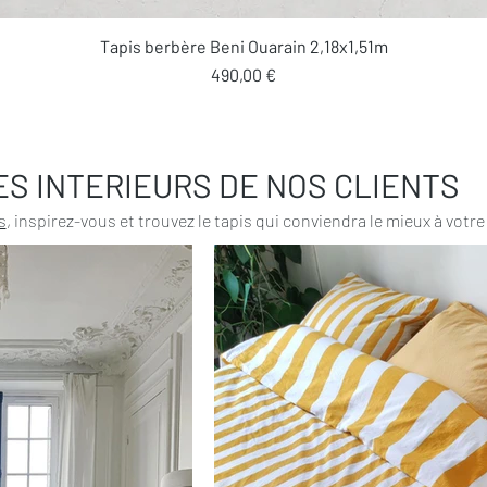
Aperçu rapide
Tapis berbère Beni Ouarain 2,18x1,51m
Prix
490,00 €
ES INTERIEURS DE NOS CLIENTS
s
, inspirez-vous et trouvez le tapis qui conviendra le mieux à votre 