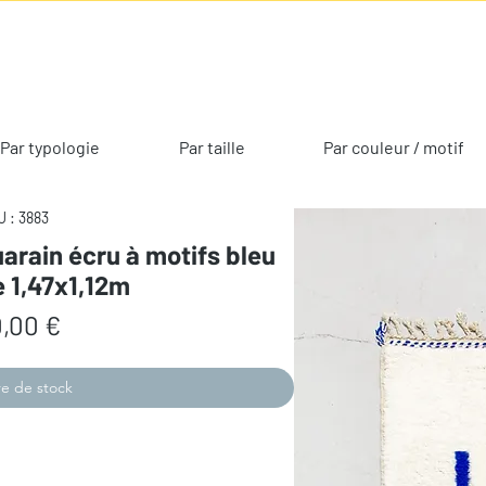
Par typologie
Par taille
Par couleur / motif
 : 3883
arain écru à motifs bleu
e 1,47x1,12m
Prix
,00 €
e de stock