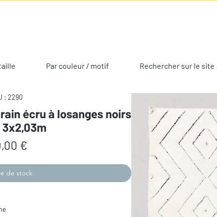
taille
Par couleur / motif
Rechercher sur le site 
 : 2290
rain écru à losanges noirs
s 3x2,03m
Prix
,00 €
e de stock
me