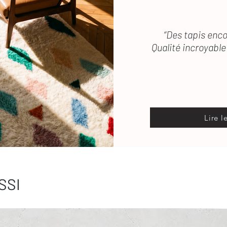
“Des tapis enco
Qualité incroyable 
Lire l
SSI