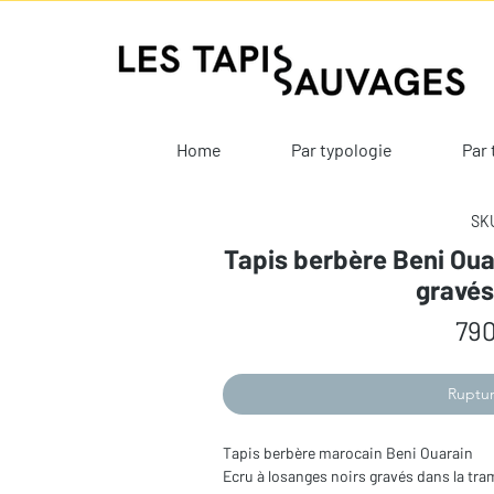
Home
Par typologie
Par 
SKU
Tapis berbère Beni Oua
gravé
790
Ruptur
Tapis berbère marocain Beni Ouarain
Ecru à losanges noirs gravés dans la tra