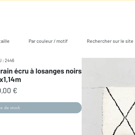
taille
Par couleur / motif
Rechercher sur le site 
 : 2446
rain écru à losanges noirs
0x1,14m
Prix
,00 €
e de stock