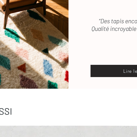
“Des tapis enco
Qualité incroyable 
Lire l
SSI