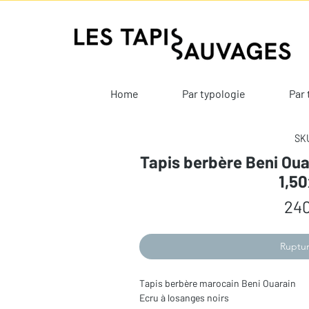
Home
Par typologie
Par 
SKU
Tapis berbère Beni Oua
1,5
240
Ruptur
Tapis berbère marocain Beni Ouarain
Ecru à losanges noirs