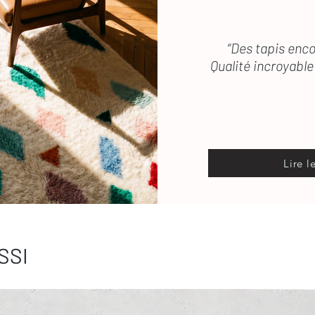
“Des tapis enco
Qualité incroyable 
Lire l
SSI