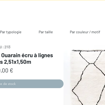
Par typologie
Par taille
Par couleur / motif
U : 2113
 Ouarain écru à lignes
s 2,51x1,50m
Prix
,00 €
e de stock