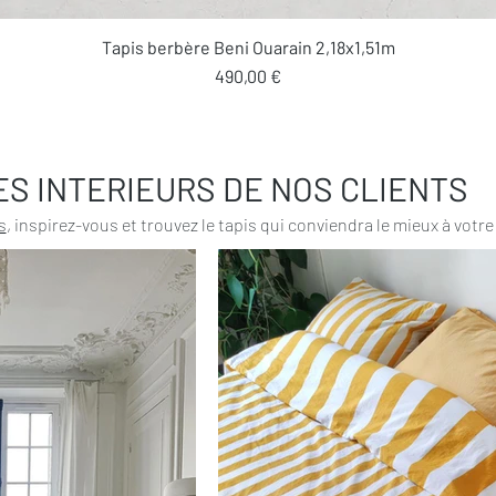
Aperçu rapide
Tapis berbère Beni Ouarain 2,18x1,51m
Prix
490,00 €
ES INTERIEURS DE NOS CLIENTS
s
, inspirez-vous et trouvez le tapis qui conviendra le mieux à votre 