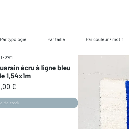
Par typologie
Par taille
Par couleur / motif
 : 3791
uarain écru à ligne bleu
le 1,54x1m
Prix
,00 €
e de stock