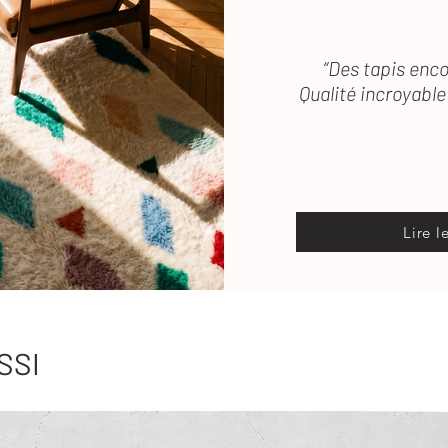
“Des tapis enco
Qualité incroyable 
Lire l
SSI