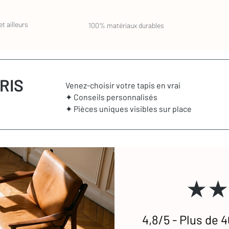
e, sans avoir été utilisé. Les frais de port
ar son intermédiaire à un prestataire
ès réception de votre tapis, celui-ci vous sera
e coût de ce type de nettoyage se calcule au
t ailleurs
100% matériaux durables
cter si vous souhaitez que nous vous
nt, il peut arriver qu'un tapis ait un défaut
tapis est défectueux ou encore abîmé durant le
 en charge.
RIS
Venez-choisir votre tapis en vrai
✦ Conseils personnalisés
✦ Pièces uniques visibles sur place
★★
4,8/5 - Plus de 4