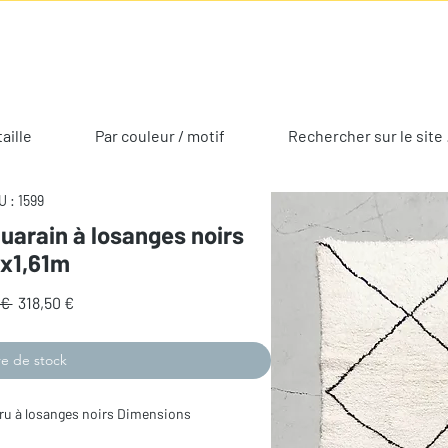
taille
Par couleur / motif
Rechercher sur le site 
 : 1599
uarain à losanges noirs
3x1,61m
Prix
Prix
€ 
318,50 €
original
promotionnel
e de stock
ru à losanges noirs Dimensions 