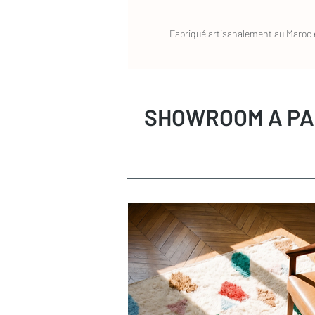
de préférence dans son emballage d'origin
votre pressing qui confiera votre tapis p
retours sont à la charge de l'acheteur. D
spécialisé dans le nettoyage des tapis. L
remboursé sous 72h.
Fabriqué artisanalement au Maroc e
mètre carré. N'hésitez pas à nous conta
conseillions un prestataire.
S'agissant d'objets fabriqués artisanaleme
qui ait échappé à notre vigilance. Si le 
transport, les frais de retour seront pris
SHOWROOM A PA