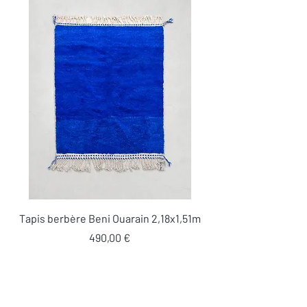
Tapis berbère Beni Ouarain 2,18x1,51m
Prix
490,00 €