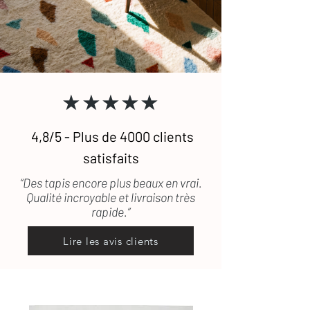
Pour toute question, n'hésitez pas à
consulter
notre FAQ
ou à
nous
contacter.
★★★★★
4,8/5 - Plus de 4000 clients
satisfaits
“Des tapis encore plus beaux en vrai.
Qualité incroyable et livraison très
rapide.”
Lire les avis clients