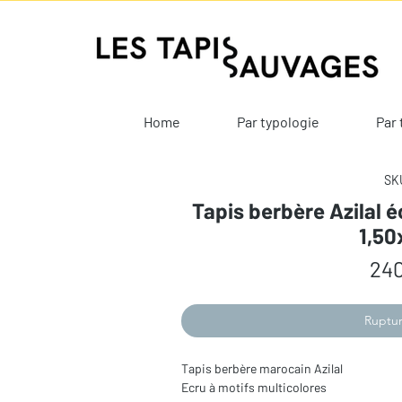
Home
Par typologie
Par 
SKU
Tapis berbère Azilal é
1,5
240
Ruptur
Tapis berbère marocain Azilal
Ecru à motifs multicolores