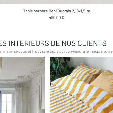
Aperçu rapide
Tapis berbère Beni Ouarain 2,18x1,51m
Prix
490,00 €
ES INTERIEURS DE NOS CLIENTS
s
, inspirez-vous et trouvez le tapis qui conviendra le mieux à votre 