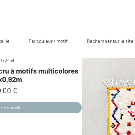
taille
Par couleur / motif
Rechercher sur le site 
 : 3459
cru à motifs multicolores
0x0,92m
Prix
,00 €
e de stock