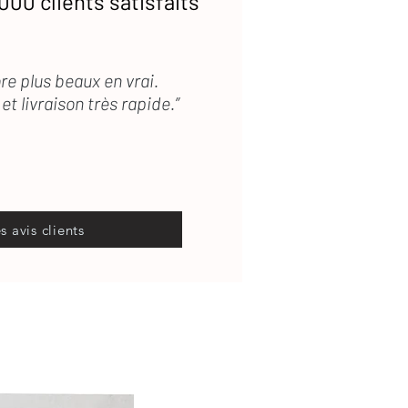
000 clients satisfaits
re plus beaux en vrai.
et livraison très rapide.”
es avis clients