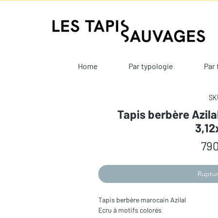
Home
Par typologie
Par 
SKU
Tapis berbère Azila
3,1
790
Ruptur
Tapis berbère marocain Azilal
Ecru à motifs colorés