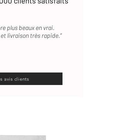
000 clients satisfaits
re plus beaux en vrai.
et livraison très rapide.”
es avis clients