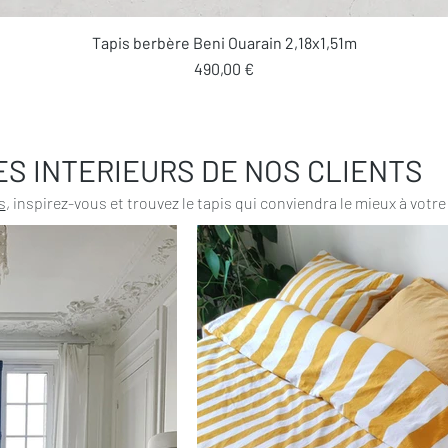
Aperçu rapide
Tapis berbère Beni Ouarain 2,18x1,51m
Prix
490,00 €
ES INTERIEURS DE NOS CLIENTS
s
, inspirez-vous et trouvez le tapis qui conviendra le mieux à votre 