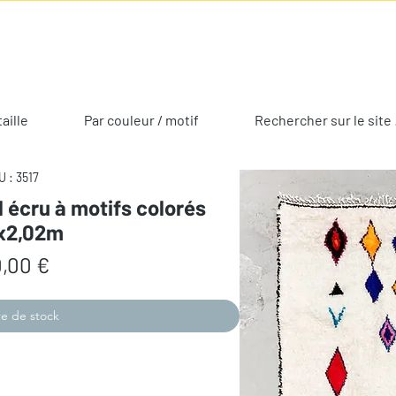
taille
Par couleur / motif
Rechercher sur le site 
 : 3517
l écru à motifs colorés
2x2,02m
Prix
,00 €
e de stock