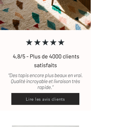
N'hésitez pas à
nous contacter
si vous
pris en charge.
souhaitez recevoir des photographies
Pour toute question, n'hésitez pas à
supplémentaires de certains de nos
consulter
notre FAQ
ou à
nous
tapis. (lestapissauvages@gmail.com /
contacter
.
0634789095)
★★★★★
4,8/5 - Plus de 4000 clients
satisfaits
“Des tapis encore plus beaux en vrai.
Qualité incroyable et livraison très
rapide.”
Lire les avis clients