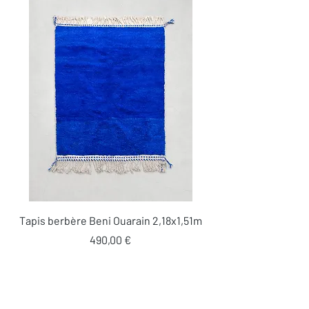
Tapis berbère Beni Ouarain 2,18x1,51m
Prix
490,00 €