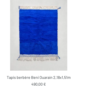
Tapis berbère Beni Ouarain 2,18x1,51m
Prix
490,00 €