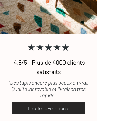
N'hésitez pas à
nous contacter
si vous
pris en charge.
souhaitez recevoir des photographies
Pour toute question, n'hésitez pas à
supplémentaires de certains de nos
consulter
notre FAQ
ou à
nous
tapis. (lestapissauvages@gmail.com /
contacter
.
0634789095)
★★★★★
4,8/5 - Plus de 4000 clients
satisfaits
“Des tapis encore plus beaux en vrai.
Qualité incroyable et livraison très
rapide.”
Lire les avis clients