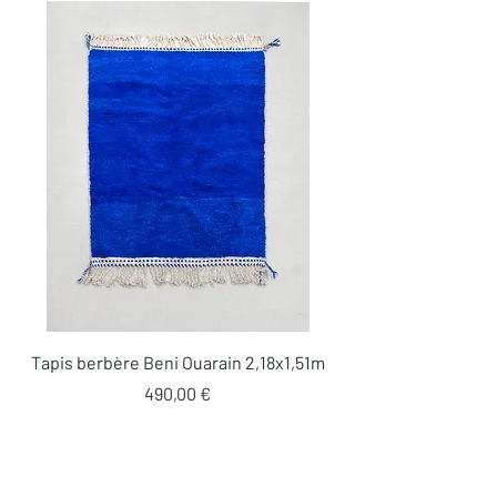
Tapis berbère Beni Ouarain 2,18x1,51m
Prix
490,00 €