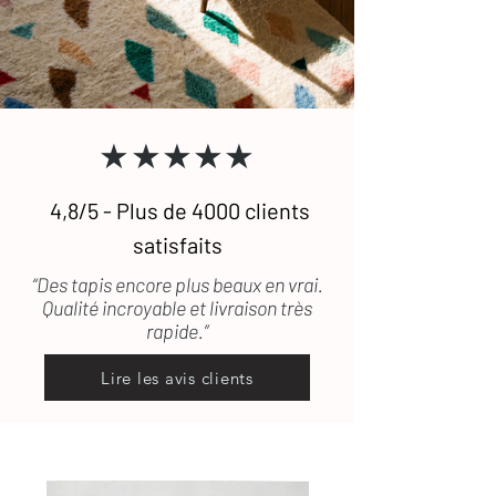
Pour toute question, n'hésitez pas à
tapis. (lestapissauvages@gmail.com /
consulter notre FAQ
ou à
nous
0634789095)
contacter
.
★★★★★
4,8/5 - Plus de 4000 clients
satisfaits
“Des tapis encore plus beaux en vrai.
Qualité incroyable et livraison très
rapide.”
Lire les avis clients