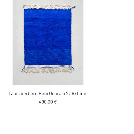
Tapis berbère Beni Ouarain 2,18x1,51m
Prix
490,00 €