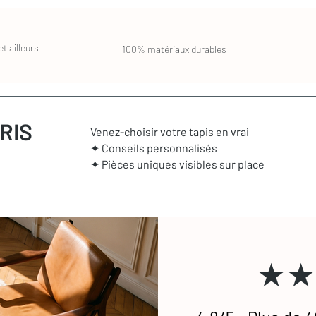
les (hors franges)
t ailleurs
100% matériaux durables
ix de la tradition et de l'intemporel
main dans le Haut-Atlas marocain par les
 Chaque pièce est le fruit d’un savoir-faire
ration. Fabriqués à partir de laine de
tinguent par leur épaisseur généreuse et leur
RIS
Venez-choisir votre tapis en vrai
eureux, ils apportent immédiatement confort
✦ Conseils personnalisés
 dans un salon pour une ambiance cosy ou
✦ Pièces uniques visibles sur place
 douceur, les tapis Beni Ouarain s’adaptent
noirs et blancs avec des motifs graphiques
’hui dans des versions unies ou colorées,
ration, du plus épuré au plus audacieux.
★★