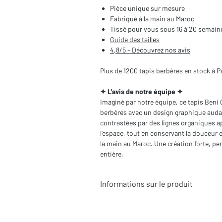
Pièce unique sur mesure
Fabriqué à la main au Maroc
Tissé pour vous sous 16 à 20 semain
Guide des tailles
4,8/5 - Découvrez nos avis
Plus de 1200 tapis berbères en stock à P
✦ L'avis de notre équipe ✦
Imaginé par notre équipe, ce tapis Beni 
berbères avec un design graphique auda
contrastées par des lignes organiques a
l’espace, tout en conservant la douceur e
la main au Maroc. Une création forte, p
entière.
Informations sur le produit
Typologie
: Tapis berbère Beni Ouara
Motifs
: Contemporains