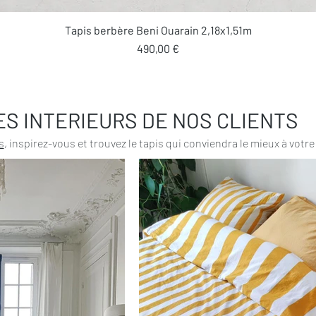
Aperçu rapide
Tapis berbère Beni Ouarain 2,18x1,51m
Prix
490,00 €
ES INTERIEURS DE NOS CLIENTS
s
, inspirez-vous et trouvez le tapis qui conviendra le mieux à votre 