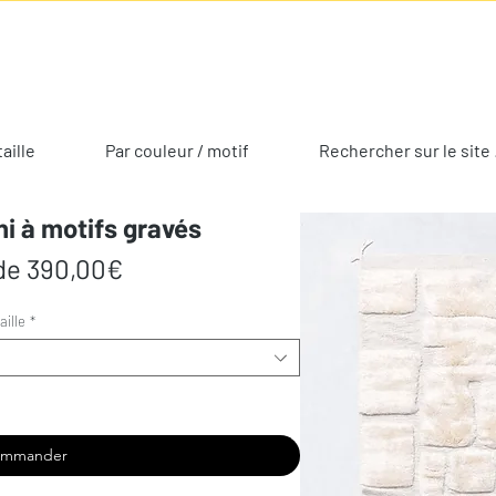
taille
Par couleur / motif
Rechercher sur le site 
Uni à motifs gravés
Prix
 de
390,00€
promotionnel
aille
*
ommander