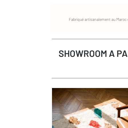
Dimensions du tapis
: personnalisab
Coloris
: Multicolore
Composition
: 100% Laine
Fabriqué artisanalement au Maroc e
Les tapis berbères Beni Ouarain - le cho
Les tapis Beni Ouarain sont tissés à la 
femmes de la tribu berbère du même nom.
ancestral transmis de génération en géné
mouton 100 % naturelle, ces tapis se dis
SHOWROOM A PA
douceur incomparable. Moelleux et chal
et caractère à votre intérieur. Parfaits
dans une chambre pour un réveil tout en
à tous les espaces. Traditionnellement 
minimalistes, ils existent aussi aujourd
pour s’intégrer à tous les styles de déco