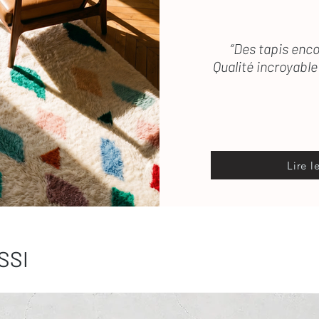
 vous répond rapidement
“Des tapis enco
Qualité incroyable 
Lire l
SSI