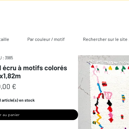
taille
Par couleur / motif
Rechercher sur le site 
 : 3985
 écru à motifs colorés
7x1,82m
Prix
,00 €
1 article(s) en stock
r au panier