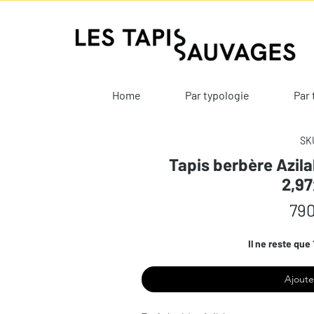
Home
Par typologie
Par 
SKU
Tapis berbère Azilal
2,9
790
Il ne reste que 
Ajoute