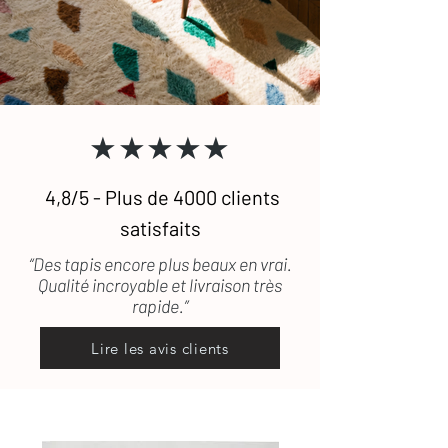
laine.
Pour toute question, n'hésitez pas à
consulter notre
FAQ
ou à
nous
contacter
.
★★★★★
4,8/5 - Plus de 4000 clients
satisfaits
“Des tapis encore plus beaux en vrai.
Qualité incroyable et livraison très
rapide.”
Lire les avis clients