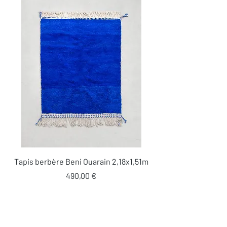
Tapis berbère Beni Ouarain 2,18x1,51m
Prix
490,00 €