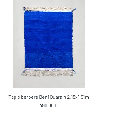
Tapis berbère Beni Ouarain 2,18x1,51m
Prix
490,00 €