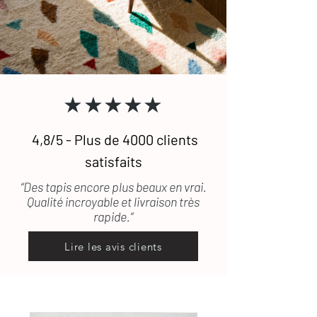
laine.
Pour toute question, n'hésitez pas à
consulter notre
FAQ
ou à
nous
contacter
.
★★★★★
4,8/5 - Plus de 4000 clients
satisfaits
“Des tapis encore plus beaux en vrai.
Qualité incroyable et livraison très
rapide.”
Lire les avis clients