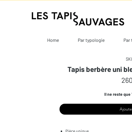
Home
Par typologie
Par 
SKU
Tapis berbère uni bl
260
Il ne reste que 
Ajoute
Pièce unique