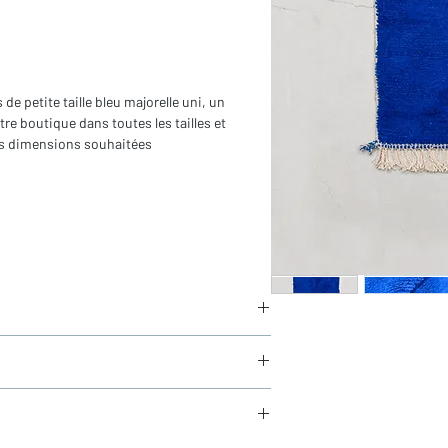
 de petite taille bleu majorelle uni, un
re boutique dans toutes les tailles et
les dimensions souhaitées
in
ors franges)
aucun frais de douane en Europe
és sous 24h via Chronopost.