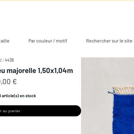
taille
Par couleur / motif
Rechercher sur le site 
 : 4436
eu majorelle 1,50x1,04m
Prix
,00 €
1 article(s) en stock
r au panier