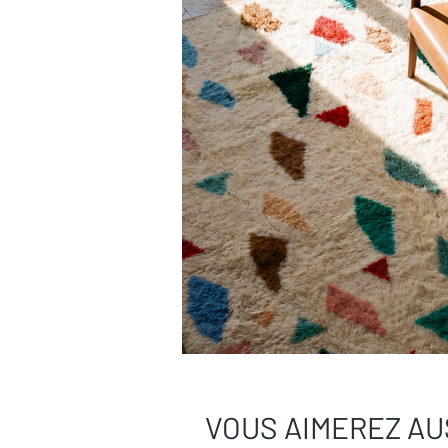
Besoin de plus de conseils ?
Consultez notre
guide complet d’entr
Une question ?
Contactez-nous
, on
VOUS AIMEREZ AU