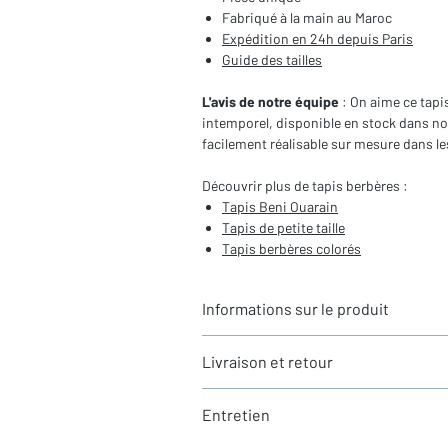
Fabriqué à la main au Maroc
Expédition en 24h depuis Paris
Guide des tailles
L'avis de notre équipe
: On aime ce tapis
intemporel, disponible en stock dans not
facilement réalisable sur mesure dans 
Découvrir plus de tapis berbères :
Tapis Beni Ouarain
Tapis de petite taille
Tapis berbères colorés
Informations sur le produit
Typologie
: Tapis berbère Beni Ouara
Livraison et retour
Motifs
: Uni
Dimensions du tapis
: 1,50X1,04m (h
LIVRAISON
Coloris
: Bleu majorelle
Entretien
Expédition rapide depuis Paris 🇫🇷 - 
Composition
: 100% Laine
Tous nos tapis sont en stock et expédi