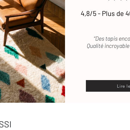
4,8/5 - Plus de 4
etien
des tapis en laine
 vous répond rapidement
“Des tapis enco
Qualité incroyable 
Lire l
SSI