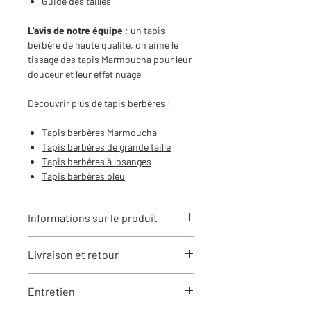
Guide des tailles
L'avis de notre équipe
: un tapis
berbère de haute qualité, on aime le
tissage des tapis Marmoucha pour leur
douceur et leur effet nuage
Découvrir plus de tapis berbères :
Tapis berbères Marmoucha
Tapis berbères de grande taille
Tapis berbères à losanges
Tapis berbères bleu
Informations sur le produit
Typologie
: Tapis berbère
Livraison et retour
Marmoucha
Motifs
: Motifs de losanges
LIVRAISON
Dimensions du tapis
: 3,18x1,95m
Entretien
Expédition rapide depuis Paris 🇫🇷 -
(hors franges)
aucun frais de douane en Europe