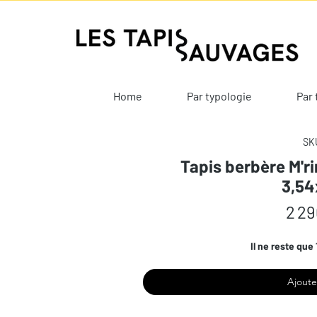
Home
Par typologie
Par 
SKU
Tapis berbère M'ri
3,54
2 29
Il ne reste que 
Ajoute