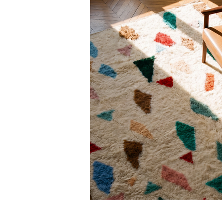
>> En cas de défaut ou de dommage lié au
Nous pouvons vous recommander des pre
charge.
Besoin de plus de conseils ?
Consultez notre
guide complet d’entr
Une question ?
Contactez-nous
, on