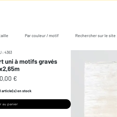
taille
Par couleur / motif
Rechercher sur le site 
 : 4363
rt uni à motifs gravés
x2,65m
Prix
0,00 €
1 article(s) en stock
r au panier