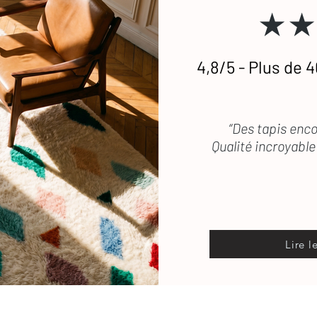
★★
 transport, les frais de retour sont pris en
stataires si besoin.
4,8/5 - Plus de 4
etien
des tapis en laine
 vous répond rapidement
“Des tapis enco
Qualité incroyable 
Lire l