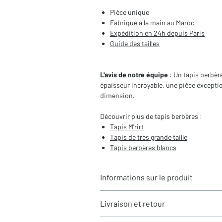
Pièce unique
Fabriqué à la main au Maroc
Expédition en 24h depuis Paris
Guide des tailles
L'avis de notre équipe
: Un tapis berbèr
épaisseur incroyable, une pièce exceptio
dimension.
Découvrir plus de tapis berbères :
Tapis M'rirt
Tapis de très grande taille
Tapis berbères blancs
Informations sur le produit
Typologie
: Tapis berbère M'rirt
Livraison et retour
Motifs
: Motifs contemporains gravé
Dimensions du tapis
: 3,54x2,65m (h
LIVRAISON