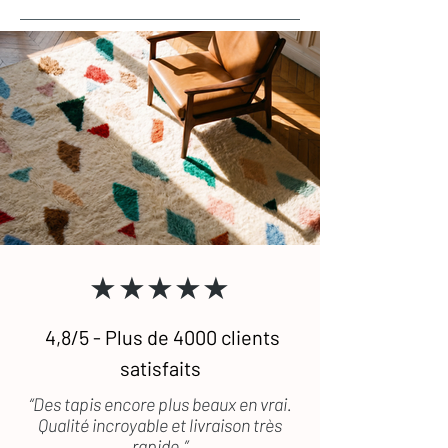
charge de l’acheteur.
spécialisé. Le nettoyage est
généralement facturé au m².
>> En cas de défaut ou de dommage lié
au transport, les frais de retour sont
Nous pouvons vous recommander des
pris en charge.
prestataires si besoin.
Besoin de plus de conseils ?
Consultez notre
guide complet
d’entretien
des tapis en laine
Une question ?
Contactez-nous
, on
vous répond rapidement
★★★★★
4,8/5 - Plus de 4000 clients
satisfaits
“Des tapis encore plus beaux en vrai.
Qualité incroyable et livraison très
rapide.”